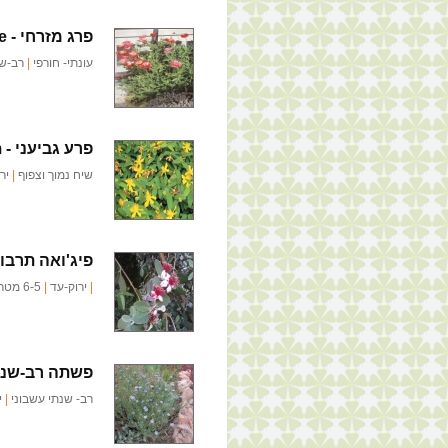
פרג מזרחי -
e
עונתי- חורפי
|
רב-שנ
פרע גביעני -
m
שיח נמוך וצפוף
|
יר
פיג'ואה תרבו
|
ירוק-עד
|
6-5 מטר
פשתה רב-שנת
רב- שנתי עשבוני
|
י