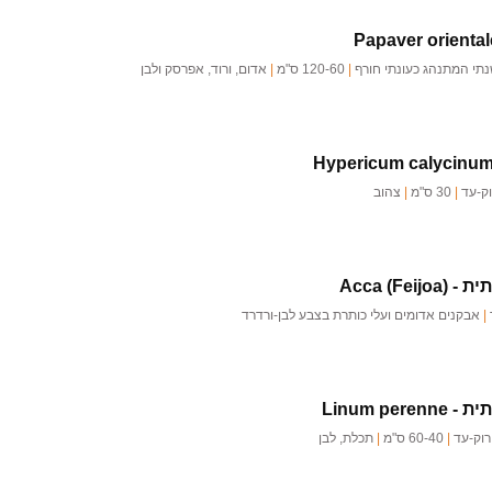
Papaver oriental
תי המתנהג כעונתי חורף
|
120-60 ס"מ
|
אדום, ורוד, אפרסק ולבן
Hypericum calycinu
וק-עד
|
30 ס"מ
|
צהוב
תית -
Acca (Feijoa)
|
אבקנים אדומים ועלי כותרת בצבע לבן-ורדרד
ית -
Linum perenne
רוק-עד
|
60-40 ס"מ
|
תכלת, לבן