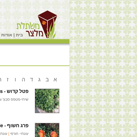
בית
|
אודות
|
א
ב
ג
ד
ה
ו
ז
ח
פטל קדוש -
s
שיחי-מטפס סבוך ו
פרג חשוף -
le
עונתי- חורפי
|
עונתי