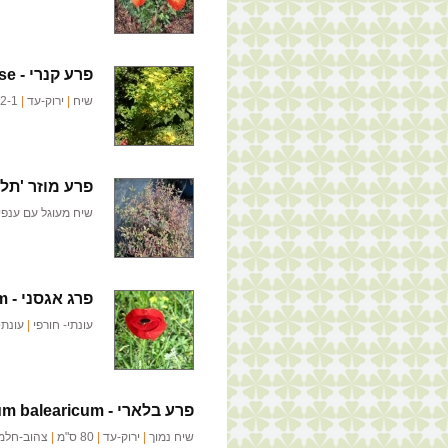
פרע קנרי -
se
שיח
|
ירוק-עד
|
2-1 מ'
פרע מוזר 'תלת
שיח מעוגל עם ענפ
פרג אגסני -
m
עונתי- חורפי
|
עונתי
פרע בלארי -
um balearicum
שיח נמוך
|
ירוק-עד
|
80 ס"מ
|
צהוב-חלמון