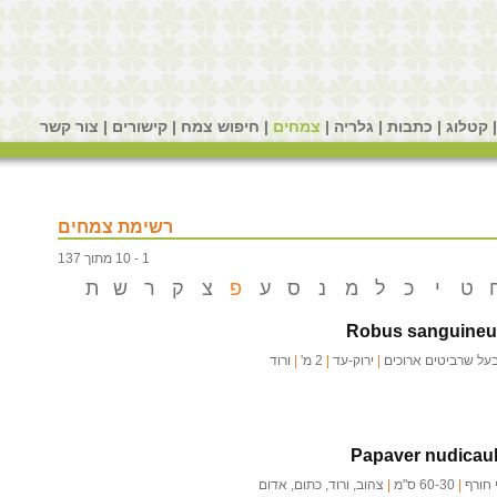
קטלוג
|
כתבות
|
גלריה
|
צמחים
|
חיפוש צמח
|
קישורים
|
צור קשר
רשימת צמחים
1 - 10 מתוך 137
ט
י
כ
ל
מ
נ
ס
ע
פ
צ
ק
ר
ש
ת
Robus sanguineu
בעל שרביטים ארוכים
|
ירוק-עד
|
2 מ'
|
ורוד
Papaver nudicau
 חורף
|
60-30 ס"מ
|
צהוב, ורוד, כתום, אדום