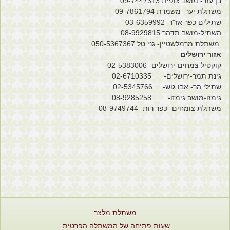
בן עזר- מושב צופית 09-7447313
משתלת יער- משמרת 09-7861794
שתילים כפר אז"ר 03-6359992
השתיל-מושב תדהר 08-9929815
משתלת מרמלשטיין- גני טל 050-5367367
אזור ירושלים
קוקטיל צמחים-ירושלים- 02-5383006
גינת תמר-ירושלים- 02-6710335
שתילי הר- אבו גוש- 02-5345766
גימזו-מושב גימזו- 08-9285258
משתלת צומחים- כפר רות -08-9749744
...
משתלת מלצר
שעות פתיחה של המשתלה הפרטית: