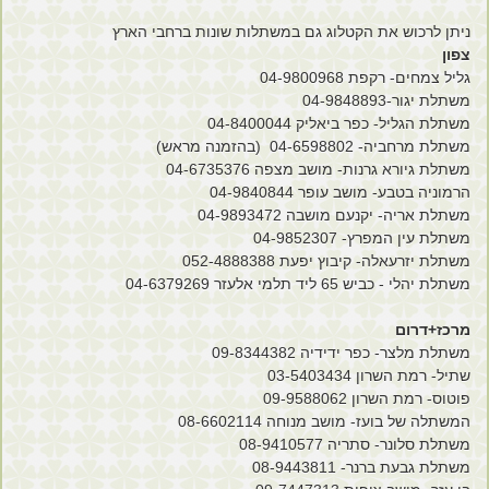
ניתן לרכוש את הקטלוג גם במשתלות שונות ברחבי הארץ
צפון
גליל צמחים- רקפת 04-9800968
משתלת יגור-04-9848893
משתלת הגליל- כפר ביאליק 04-8400044
משתלת מרחביה- 04-6598802
(בהזמנה מראש)
משתלת גיורא גרנות- מושב מצפה 04-6735376
הרמוניה בטבע- מושב עופר 04-9840844
משתלת אריה- יקנעם מושבה 04-9893472
משתלת עין המפרץ- 04-9852307
משתלת יזרעאלה- קיבוץ יפעת 052-4888388
משתלת יהלי - כביש 65 ליד תלמי אלעזר 04-6379269
מרכז+דרום
משתלת מלצר- כפר ידידיה 09-8344382
שתיל- רמת השרון 03-5403434
פוטוס- רמת השרון 09-9588062
המשתלה של בועז- מושב מנוחה 08-6602114
משתלת סלונר- סתריה 08-9410577
משתלת גבעת ברנר- 08-9443811