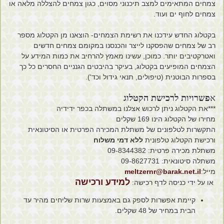
צמחים המתאימים למצב תיכנוני מסוים, כגון צמחים להצללה מלאה או
צמחים לחוף ים ועוד.
בקטלוג החדש עידכנו את רשימת הצמחים- הוצאנו מן הקטלוג מספר
רב של צמחים שהפסקנו לייצר והכנסנו במקומם צמחים חדשים
ואטרקטיבים יותר. כמוכן, עשינו מאמץ להרחיב את כמות המידע על
הצמחים המופיעים בקטלוג, בעיקר בהיבטים הגנניים החסרים כל כך
בספרות הבוטנית (טיפולים, תנאי גידול וכד').
א
פשרויות לרכישת הקטלוג
***את הקטלוג ניתן לרכוש אצלנו במשתלה בכפר ידידיה
מחירו של הקטלוג הינו 169 שקלים
התקשרות לטלפונים של משתלת המכירה הפרטית או הסיטונאית
ורכישת הקטלוג טלפונית
ללא דמי משלוח
משתלת מכירה פרטית: 09-8344382
משתלה סיטונאית: 09-8627731
מייל:
meltzernr@barak.net.il
למידע ורכישה
או על ידי כניסה לדף רכישה:
קיימת אפשרות לספק גם באמצעות שרות שליחים מהיר עד
הבית במחיר של 48 שקלים.