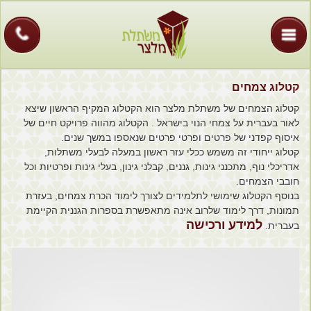
בית
אודות
קטלוג
קטלוג צמחים
כתבות
קטלוג הצמחים של משתלת מלצר הוא הקטלוג המקיף הראשון שיצא
לאור בעברית על צמחי הנוי בישראל . הקטלוג מהווה פרויקט חיים של
גלריה
איסוף קפדני של פרטים ופרטי פרטים שנאספו במשך שנים.
קטלוג ייחודי זה משמש ככלי עזר ראשון במעלה לבעלי משתלות,
צמחים
אדריכלי נוף, מתכנני גינות, גננים, קבלני גינון, בעלי גינות ופרטיות וכל
חובבי הצמחים.
בנוסף הקטלוג שימושי לתלמידים לצורך לימוד הכרת צמחים, בעזרת
חיפוש צמח
תמונות, דרך לימוד שלרוב אינה מתאפשרת בספרות הגננית הקיימת
למידע ורכישה
בעברית.
קישורים
צור קשר
לקוחות פרטיים