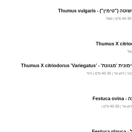
שוטה ("טימין") -
Thumus vulgaris
40- ס"מ
|
סגול
Thumus X citri
ול
מונית 'מגוונת' -
Thumus X citriodorus 'Variegatus'
וני
|
ירוק-עד
|
40-30 ס"מ
|
ורוד
ה -
Festuca ovina
רוק-עד
|
40-30 ס"מ
|
 -
Festuca glauca