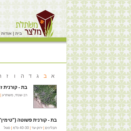
בית
|
אודות
|
א
ב
ג
ד
ה
ו
ז
ח
בת - קורנית ז
רב-שנתי, משתרע
|
י
בת - קורנית פשוטה ("טימין"
תבלינים
|
ירוק-עד
|
40-30 ס"מ
|
סגול