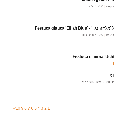
רוק-עד
|
40-30 ס"מ
|
'אליזה בלו' -
Festuca glauca 'Elijah Blue'
רוק-עד
|
40-30 ס"מ
|
חום
Festuca cinerea 'Ucht
|
י -
ם
|
60-30 ס"מ
|
גווני כחול
>
10
9
8
7
6
5
4
3
2
1