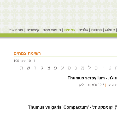
קטלוג
|
כתבות
|
גלריה
|
צמחים
|
חיפוש צמח
|
קישורים
|
צור קשר
רשימת צמחים
1 - 10 מתוך 100
ט
י
כ
ל
מ
נ
ס
ע
פ
צ
ק
ר
ש
ת
וחלת -
Thumus serpyllum
רוק-עד
|
10-5 ס"מ
|
ורוד-לילך
) 'קומפקטית' -
Thumus vulgaris 'Compactum'