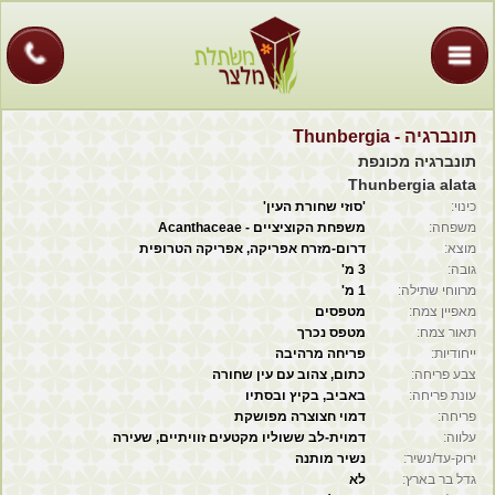
בית
אודות
קטלוג
תונברגיה - Thunbergia
תונברגיה מכונפת
כתבות
Thunbergia alata
כינוי:
'סוזי שחורת העין'
גלריה
משפחה:
משפחת הקוציציים - Acanthaceae
מוצא:
דרום-מזרח אפריקה, אפריקה הטרופית
צמחים
גובה:
3 מ'
מרווחי שתילה:
1 מ'
חיפוש צמח
מאפיין צמח:
מטפסים
תאור צמח:
מטפס נכרך
ייחודיות:
פריחה מרהיבה
קישורים
צבע פריחה:
כתום, צהוב עם עין שחורה
עונת פריחה:
באביב, בקיץ ובסתיו
צור קשר
פריחה:
דמוי חצוצרה מפושקת
עלווה:
דמוית-לב ששוליו מקטעים זוויתיים, שעירה
לקוחות פרטיים
ירוק-עד/נשיר:
נשיר מותנה
גדל בר בארץ:
לא