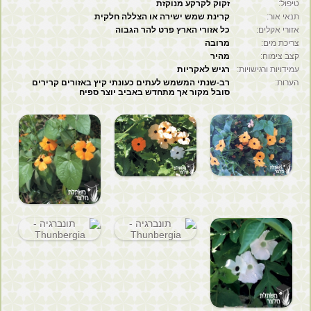
טיפול:
זקוק לקרקע מנוקזת
לקוחות סיטונאים
תנאי אור:
קרינת שמש ישירה או הצללה חלקית
אזורי אקלים:
כל אזורי הארץ פרט להר הגבוה
צריכת מים:
מרובה
קצב צימוח:
מהיר
עמידויות ורגישויות:
רגיש לאקריות
הערות:
רב-שנתי המשמש לעתים כעונתי קיץ באזורים קרירים
סובל מקור אך מתחדש באביב יוצר ספיח